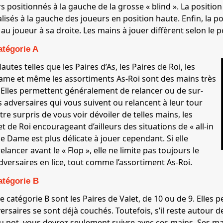
s positionnés à la gauche de la grosse « blind ». La positio
lisés à la gauche des joueurs en position haute. Enfin, la po
 au joueur à sa droite. Les mains à jouer diffèrent selon le
atégorie A
autes telles que les Paires d’As, les Paires de Roi, les
ame et même les assortiments As-Roi sont des mains très
 Elles permettent généralement de relancer ou de sur-
s adversaires qui vous suivent ou relancent à leur tour
tre surpris de vous voir dévoiler de telles mains, les
et de Roi encourageant d’ailleurs des situations de « all-in
de Dame est plus délicate à jouer cependant. Si elle
lancer avant le « Flop », elle ne limite pas toujours le
versaires en lice, tout comme l’assortiment As-Roi.
atégorie B
e catégorie B sont les Paires de Valet, de 10 ou de 9. Elles
versaires se sont déjà couchés. Toutefois, s’il reste autour 
u pot, vous devrez seulement suivre avec ces mains. Ses ma