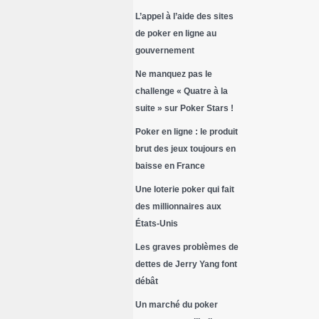
L’appel à l’aide des sites
de poker en ligne au
gouvernement
Ne manquez pas le
challenge « Quatre à la
suite » sur Poker Stars !
Poker en ligne : le produit
brut des jeux toujours en
baisse en France
Une loterie poker qui fait
des millionnaires aux
États-Unis
Les graves problèmes de
dettes de Jerry Yang font
débât
Un marché du poker