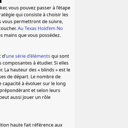
er, vous pouvez passer à l’étape
atégie qui consiste à choisir les
s vous permettront de suivre,
 coucher.
Au Texas Hold’em No
 des mains que vous possédez.
 d’
une série d’éléments
qui sont
 composantes à étudier. Si elles
 La hauteur des « blinds » est le
ises de départ. Le nombre de
 capacité à évoluer sur le long
r prépondérant et selon leurs
 peut aussi jouer un rôle
ition haute fait référence aux