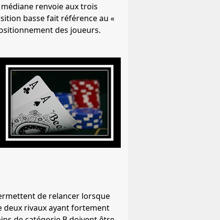
n médiane renvoie aux trois
sition basse fait référence au «
 positionnement des joueurs.
 permettent de relancer lorsque
de deux rivaux ayant fortement
ins de catégorie B doivent être