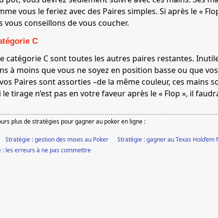
mme vous le feriez avec des Paires simples. Si après le « Fl
s vous conseillons de vous coucher.
atégorie C
 catégorie C sont toutes les autres paires restantes. Inutil
s à moins que vous ne soyez en position basse ou que vos 
 vos Paires sont assorties –de la même couleur, ces mains s
i le tirage n’est pas en votre faveur après le « Flop », il fa
urs plus de stratégies pour gagner au poker en ligne :
Stratégie : gestion des mises au Poker
Stratégie : gagner au Texas Hold’em 
e : les erreurs à ne pas commettre