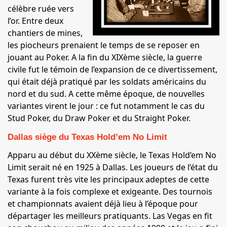
célèbre ruée vers
l’or. Entre deux
chantiers de mines,
les piocheurs prenaient le temps de se reposer en
jouant au Poker. A la fin du XIXème siècle, la guerre
civile fut le témoin de l’expansion de ce divertissement,
qui était déjà pratiqué par les soldats américains du
nord et du sud. A cette même époque, de nouvelles
variantes virent le jour : ce fut notamment le cas du
Stud Poker, du Draw Poker et du Straight Poker.
Dallas siège du Texas Hold’em No Limit
Apparu au début du XXème siècle, le Texas Hold’em No
Limit serait né en 1925 à Dallas. Les joueurs de l’état du
Texas furent très vite les principaux adeptes de cette
variante à la fois complexe et exigeante. Des tournois
et championnats avaient déjà lieu à l’époque pour
départager les meilleurs pratiquants. Las Vegas en fit