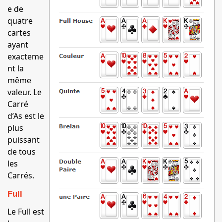
e de
quatre
cartes
ayant
exacteme
nt la
même
valeur. Le
Carré
d’As est le
plus
puissant
de tous
les
Carrés.
Full
Le Full est